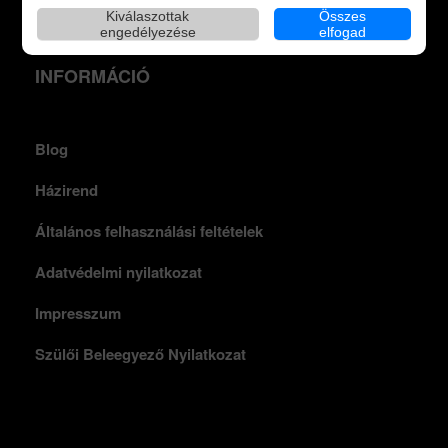
Kiválaszottak
Összes
engedélyezése
elfogad
INFORMÁCIÓ
Blog
Házirend
Általános felhasználási feltételek
Adatvédelmi nyilatkozat
Impresszum
Szülői Beleegyező Nyilatkozat