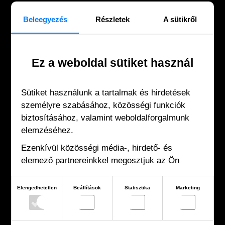
Beleegyezés
Részletek
A sütikről
Ez a weboldal sütiket használ
Sütiket használunk a tartalmak és hirdetések
személyre szabásához, közösségi funkciók
KAPCSOLAT
biztosításához, valamint weboldalforgalmunk
elemzéséhez.
Ezenkívül közösségi média-, hirdető- és
1073 Budapest, Erzsébet körút 30.
elemező partnereinkkel megosztjuk az Ön
hello@fallost.hu
weboldalhasználatra vonatkozó adatait, akik
Papp Ildikó:
kombinálhatják adatokat más olyan adatokkal,
Elengedhetetlen
Beállítások
Statisztika
Marketing
amelyeket Ön adott meg számukra vagy az Ön
+36 20 414 1244
által használt más szolgáltatásokból gyűjtöttek.