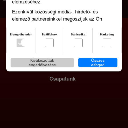
elemzéséhez.
Ezenkívül közösségi média-, hirdető- és
elemező partnereinkkel megosztjuk az Ön
weboldalhasználatra vonatkozó adatait, akik
kombinálhatják adatokat más olyan adatokkal,
Elengedhetetlen
Beállítások
Statisztika
Marketing
amelyeket Ön adott meg számukra vagy az Ön
által használt más szolgáltatásokból gyűjtöttek.
Kiválaszottak
Összes
engedélyezése
elfogad
Csapatunk