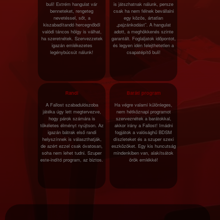
buli! Extrém hangulat vár
is játszhatnak nálunk, persze
benneteket, rengeteg
csak ha nem félnek bevállalni
nevetéssel, sőt, a
egy közös, ártatlan
kiszabadítandó hercegnőből
„pajzánkodást”. A hangulat
valódi táncos hölgy is válhat,
adott, a meghökkenés szinte
ha szeretnétek. Szervezzetek
garantált. Foglaljatok időpontot,
igazán emlékezetes
és legyen idén felejthetetlen a
legénybúcsút nálunk!
csapatépítő buli!
Randi
Baráti program
A Fallost szabadulószoba
Ha végre valami különleges,
játéka úgy lett megtervezve,
nem hétköznapi programot
hogy párok számára is
szerveznétek a barátokkal,
tökéletes élményt nyújtson. Az
akkor irány a Fallost! Imádni
igazán bátrak első randi
fogjátok a valósághű BDSM
helyszínnek is választhatják,
díszleteket és a szuper szexi
de azért ezzel csak óvatosan,
eszközöket. Egy kis huncutság
soha nem lehet tudni. Szuper
mindenkiben van, alakítsátok
este-indító program, az biztos.
örök emlékké!