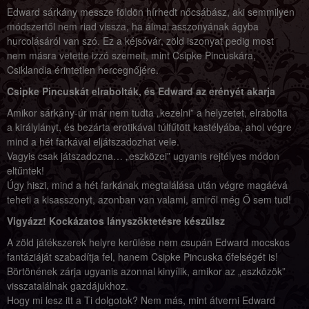
Edward sárkány messze földön hírhedt nőcsábász, aki semmilyen
módszertől nem riad vissza, ha álmai asszonyának ágyba
hurcolásáról van szó. Ez a kéjsóvár, zöld iszonyat pedig most
nem másra vetette izzó szemeit, mint Csipke Pincuskára,
Csiklandia érintetlen hercegnőjére.
Csipke Pincuskát elrabolták, és Edward az erényét akarja
Amikor sárkány-úr már nem tudta „kezelni” a helyzetet, elrabolta
a királylányt, és bezárta erotikával túlfűtött kastélyába, ahol végre
mind a hét farkával eljátszadozhat vele.
Vagyis csak játszadozna… „eszközei” ugyanis rejtélyes módon
eltűntek!
Úgy hiszi, mind a hét farkának megtalálása után végre magáévá
teheti a kisasszonyt, azonban van valami, amiről még Ő sem tud!
Vigyázz! Kockázatos lányszöktetésre készülsz
A zöld játékszerek helyre kerülése nem csupán Edward mocskos
fantáziáját szabadítja fel, hanem Csipke Pincuska őfelségét is!
Börtönének zárja ugyanis azonnal kinyílik, amikor az „eszközök”
visszatalálnak gazdájukhoz.
Hogy mi lesz itt a Ti dolgotok? Nem más, mint átverni Edward