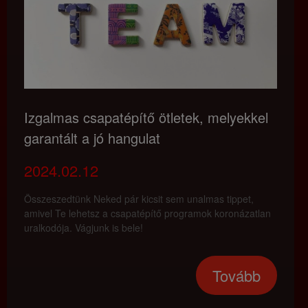
Izgalmas csapatépítő ötletek, melyekkel
garantált a jó hangulat
2024.02.12
Összeszedtünk Neked pár kicsit sem unalmas tippet,
amivel Te lehetsz a csapatépítő programok koronázatlan
uralkodója. Vágjunk is bele!
Tovább