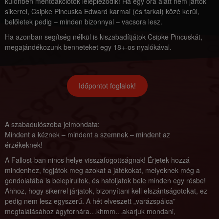
különben mentőakciótok lelepleződik! Ha egy óra alatt nem jártok
sikerrel, Csipke Pincuska Edward karmai (és farkai) közé kerül,
belőletek pedig – minden bizonnyal – vacsora lesz.
Ha azonban segítség nélkül is kiszabadítjátok Csipke Pincuskát,
megajándékozunk benneteket egy 18+-os nyalókával.
Időpontot foglalok!
A szabadulószoba jelmondata:
Mindent a kéznek – mindent a szemnek – mindent az
érzékeknek!
A Fallost-ban nincs helye visszafogottságnak! Érjetek hozzá
mindenhez, fogjátok meg azokat a játékokat, melyeknek még a
gondolatába is belepirultok, és hatoljatok bele minden egy résbe!
Ahhoz, hogy sikerrel járjatok, bizonyítani kell elszántságotokat, ez
pedig nem lesz egyszerű. A hét elveszett „varázspálca”
megtalálásához ágytornára…khmm…akarjuk mondani,