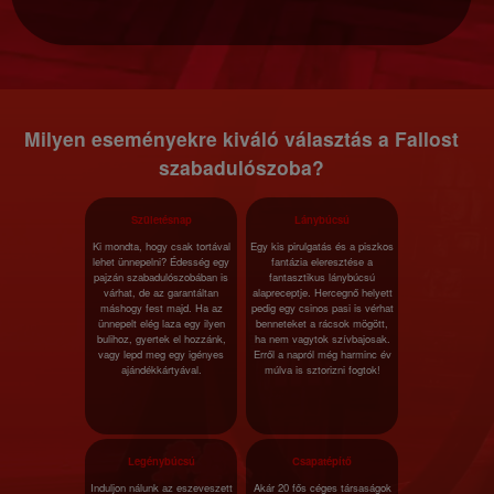
Milyen eseményekre kiváló választás a Fallost
szabadulószoba?
Születésnap
Lánybúcsú
Ki mondta, hogy csak tortával
Egy kis pirulgatás és a piszkos
lehet ünnepelni? Édesség egy
fantázia eleresztése a
pajzán szabadulószobában is
fantasztikus lánybúcsú
várhat, de az garantáltan
alapreceptje. Hercegnő helyett
máshogy fest majd. Ha az
pedig egy csinos pasi is vérhat
ünnepelt elég laza egy ilyen
benneteket a rácsok mögött,
bulihoz, gyertek el hozzánk,
ha nem vagytok szívbajosak.
vagy lepd meg egy igényes
Erről a napról még harminc év
ajándékkártyával.
múlva is sztorizni fogtok!
Legénybúcsú
Csapatépítő
Induljon nálunk az eszeveszett
Akár 20 fős céges társaságok