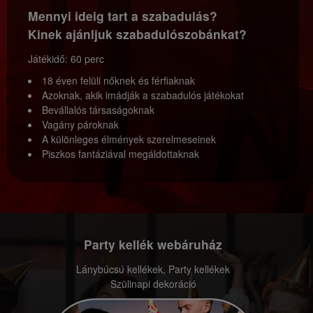
Mennyi ideig tart a szabadulás?
Kinek ajánljuk szabadulószobánkat?
Játékidő: 60 perc
18 éven felüli nőknek és férfiaknak
Azoknak, akik imádják a szabadulós játékokat
Bevállalós társaságoknak
Vagány pároknak
A különleges élmények szerelmeseinek
Piszkos fantáziával megáldottaknak
Party kellék webáruház
Lánybúcsú kellékek, Party kellékek
Szülinapi dekoráció