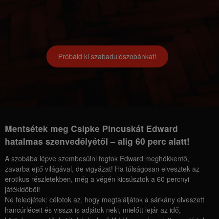
Próbáld ki szabadulószobánkat!
Mentsétek meg Csipke Pincuskát Edward
hatalmas szenvedélyétől – alig 60 perc alatt!
A szobába lépve szembesülni fogtok Edward meghökkentő,
zavarba ejtő világával, de vigyázat! Ha túlságosan elvesztek az
erotikus részletekben, még a végén kicsúsztok a 60 percnyi
játékidőből!
Ne feledjétek: célotok az, hogy megtaláljátok a sárkány elveszett
hancúrléceit és vissza is adjátok neki, mielőtt lejár az idő,