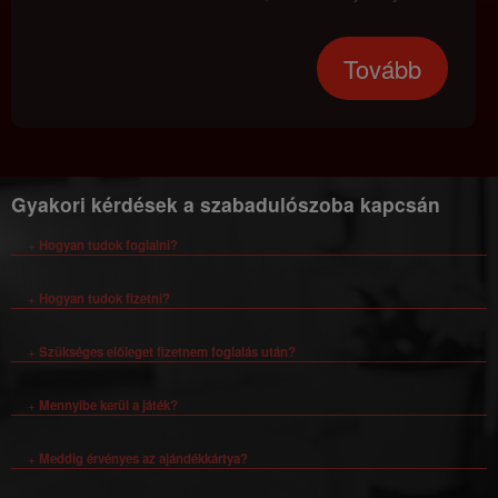
jársz, ha csak pár szuper tippre vadászol. Vágjunk is bele!
Tovább
Gyakori kérdések a szabadulószoba kapcsán
+
Hogyan tudok foglalni?
+
Hogyan tudok fizetni?
+
Szükséges előleget fizetnem foglalás után?
+
Mennyibe kerül a játék?
+
Meddig érvényes az ajándékkártya?