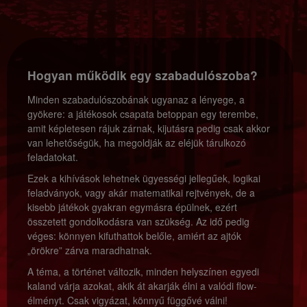
Hogyan működik egy szabadulószoba?
Minden szabadulószobának ugyanaz a lényege, a
gyökere: a játékosok csapata betoppan egy terembe,
amit képletesen rájuk zárnak, kijutásra pedig csak akkor
van lehetőségük, ha megoldják az eléjük tárulkozó
feladatokat.
Ezek a kihívások lehetnek ügyességi jellegűek, logikai
feladványok, vagy akár matematikai rejtvények, de a
kisebb játékok gyakran egymásra épülnek, ezért
összetett gondolkodásra van szükség. Az idő pedig
véges: könnyen kifuthattok belőle, amiért az ajtók
„örökre” zárva maradhatnak.
A téma, a történet változik, minden helyszínen egyedi
kaland várja azokat, akik át akarják élni a valódi flow-
élményt. Csak vigyázat, könnyű függővé válni!