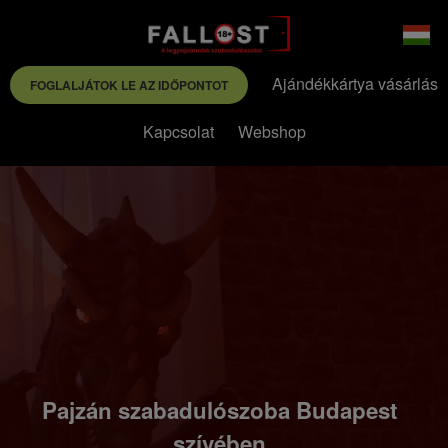
Ajándékkártya vásárlás
FOGLALJÁTOK LE AZ IDŐPONTOT
Kapcsolat
Webshop
Pajzán szabadulószoba Budapest
szívében