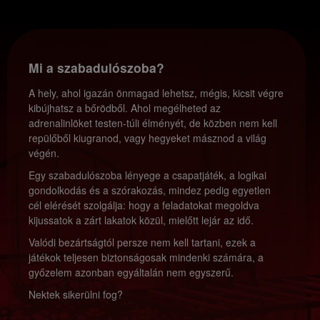
Mi a szabadulószoba?
A hely, ahol igazán önmagad lehetsz, mégis, kicsit végre
kibújhatsz a bőrödből. Ahol megélheted az
adrenalinlöket testen-túli élményét, de közben nem kell
repülőből kiugranod, vagy hegyeket másznod a világ
végén.
Egy szabadulószoba lényege a csapatjáték, a logikai
gondolkodás és a szórakozás, mindez pedig egyetlen
cél elérését szolgálja: hogy a feladatokat megoldva
kijussatok a zárt lakatok közül, mielőtt lejár az idő.
Valódi bezártságtól persze nem kell tartani, ezek a
játékok teljesen biztonságosak mindenki számára, a
győzelem azonban egyáltalán nem egyszerű.
Nektek sikerülni fog?