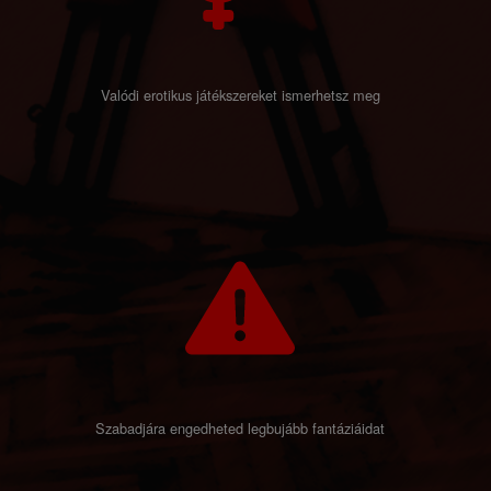
Valódi erotikus játékszereket ismerhetsz meg
Szabadjára engedheted legbujább fantáziáidat