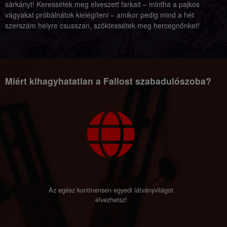
sárkányt! Keressétek meg elveszett farkait – mintha a pajkos
vágyakat próbálnátok kielégíteni – amikor pedig mind a hét
szerszám helyre csusszan, szöktessétek meg hercegnőnket!
Miért kihagyhatatlan a Fallost szabadulószoba?
Az egész kontinensen egyedi látványvilágot
élvezhetsz!