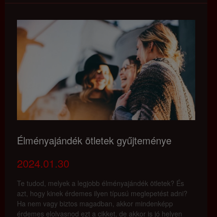
Élményajándék ötletek gyűjteménye
2024.01.30
Te tudod, melyek a legjobb élményajándék ötletek? És
azt, hogy kinek érdemes ilyen típusú meglepetést adni?
Ha nem vagy biztos magadban, akkor mindenképp
érdemes elolvasnod ezt a cikket, de akkor is jó helyen