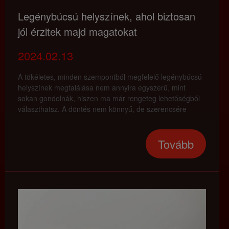
Legénybúcsú helyszínek, ahol biztosan
jól érzitek majd magatokat
2024.02.13
A tökéletes, minden szempontból megfelelő legénybúcsú
helyszínek megtalálása nem annyira egyszerű, mint
sokan gondolnák, hiszen ma már rengeteg lehetőségből
választhatsz. A döntés nem könnyű, de szerencsére
tudunk segíteni! Hoztunk pár szuper tippet.
Tovább