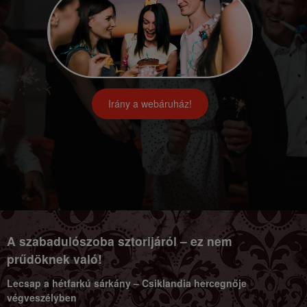
Irány a webáruház!
A szabadulószoba sztorijáról – ez nem
prűdöknek való!
Lecsap a hétfarkú sárkány – Csiklandia hercegnője
végveszélyben