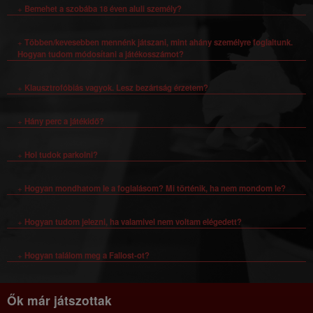
+
Bemehet a szobába 18 éven aluli személy?
+
Többen/kevesebben mennénk játszani, mint ahány személyre foglaltunk.
Hogyan tudom módosítani a játékosszámot?
+
Klausztrofóbiás vagyok. Lesz bezártság érzetem?
+
Hány perc a játékidő?
+
Hol tudok parkolni?
+
Hogyan mondhatom le a foglalásom? Mi történik, ha nem mondom le?
+
Hogyan tudom jelezni, ha valamivel nem voltam elégedett?
+
Hogyan találom meg a Fallost-ot?
Ők már játszottak