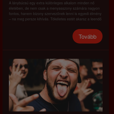
A lánybúcsú egy extra különleges alkalom minden nő
életében, de nem csak a menyasszony számára nagyon
fontos, hanem bizony szervezőnek lenni is egyedi élmény
– na meg persze kihívás. Tökéletes estét akarsz a leendő
arának? Most nézzük meg, hogyan lehet összedobni egy
igazán ütős, emlékezetes bulit!
Tovább