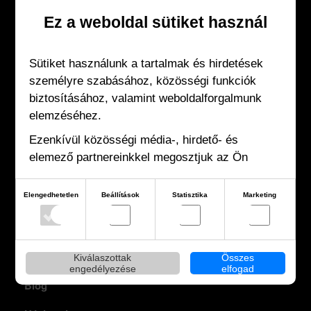
Ez a weboldal sütiket használ
KAPCSOLAT
Sütiket használunk a tartalmak és hirdetések
1073 Budapest, Erzsébet körút 30.
személyre szabásához, közösségi funkciók
hello@fallost.hu
biztosításához, valamint weboldalforgalmunk
elemzéséhez.
Papp Ildikó:
Ezenkívül közösségi média-, hirdető- és
+36 20 414 1244
elemező partnereinkkel megosztjuk az Ön
weboldalhasználatra vonatkozó adatait, akik
kombinálhatják adatokat más olyan adatokkal,
Elengedhetetlen
Beállítások
Statisztika
Marketing
amelyeket Ön adott meg számukra vagy az Ön
által használt más szolgáltatásokból gyűjtöttek.
INFORMÁCIÓ
Kiválaszottak
Összes
engedélyezése
elfogad
Blog