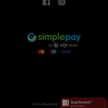
Segíthetünk?
×
Online Marketing
EBEX.HU
Kérdezz bátran!