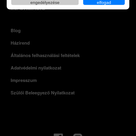
engedélyezése
elfogad
INFORMÁCIÓ
Blog
Házirend
Általános felhasználási feltételek
Adatvédelmi nyilatkozat
Impresszum
Szülői Beleegyező Nyilatkozat