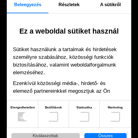
Beleegyezés
Részletek
A sütikről
Ez a weboldal sütiket használ
Sütiket használunk a tartalmak és hirdetések
KAPCSOLAT
személyre szabásához, közösségi funkciók
biztosításához, valamint weboldalforgalmunk
elemzéséhez.
1073 Budapest, Erzsébet körút 30.
Ezenkívül közösségi média-, hirdető- és
hello@fallost.hu
elemező partnereinkkel megosztjuk az Ön
Papp Ildikó:
weboldalhasználatra vonatkozó adatait, akik
kombinálhatják adatokat más olyan adatokkal,
+36 20 414 1244
Elengedhetetlen
Beállítások
Statisztika
Marketing
amelyeket Ön adott meg számukra vagy az Ön
által használt más szolgáltatásokból gyűjtöttek.
Kiválaszottak
Összes