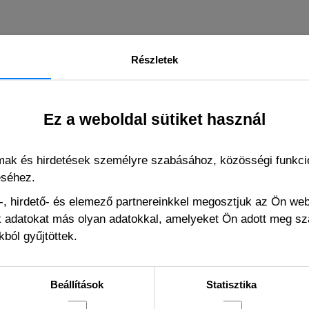
Részletek
Ez a weboldal sütiket használ
lmak és hirdetések személyre szabásához, közösségi funkció
éséhez.
, hirdető- és elemező partnereinkkel megosztjuk az Ön we
ák adatokat más olyan adatokkal, amelyeket Ön adott meg s
ból gyűjtöttek.
Beállítások
Statisztika