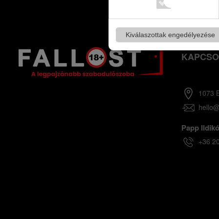
Kiválaszottak engedélyezése
KAPCSO
1073 B
hello@
Papp Ildikó
+36 2