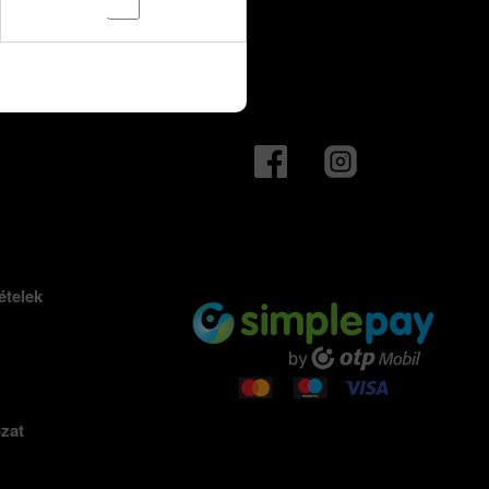
ételek
ozat