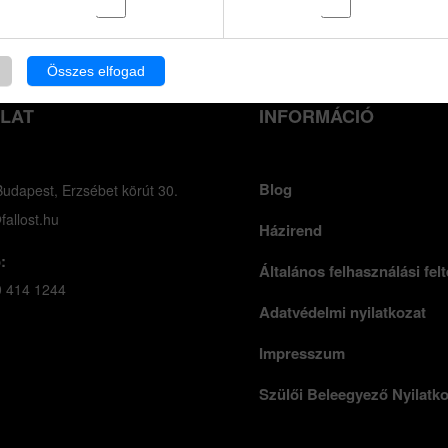
Összes elfogad
LAT
INFORMÁCIÓ
Blog
udapest, Erzsébet körút 30.
fallost.hu
Házirend
:
Általános felhasználási felt
0 414 1244
Adatvédelmi nyilatkozat
Impresszum
Szülői Beleegyező Nyilatk