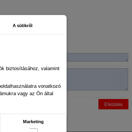
A sütikről
k biztosításához, valamint
boldalhasználatra vonatkozó
zámukra vagy az Ön által
Marketing