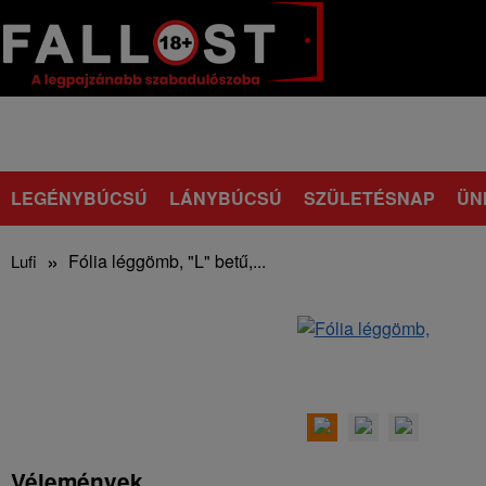
LEGÉNYBÚCSÚ
LÁNYBÚCSÚ
SZÜLETÉSNAP
ÜN
Fólia léggömb, "L" betű,...
Lufi
Vélemények