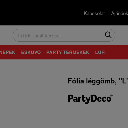
Kapcsolat
Ajándék
NEPEK
ESKÜVŐ
PARTY TERMÉKEK
LUFI
Fólia léggömb, "L"