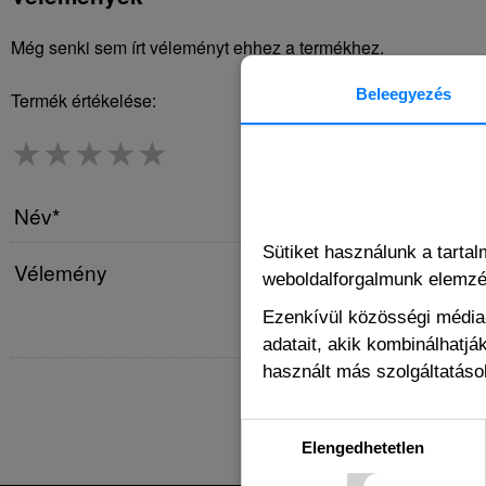
Még senki sem írt véleményt ehhez a termékhez.
Beleegyezés
Termék értékelése:
★
★
★
★
★
Név*
Sütiket használunk a tarta
Vélemény
weboldalforgalmunk elemz
Ezenkívül közösségi média-
adatait, akik kombinálhatj
használt más szolgáltatások
Elengedhetetlen