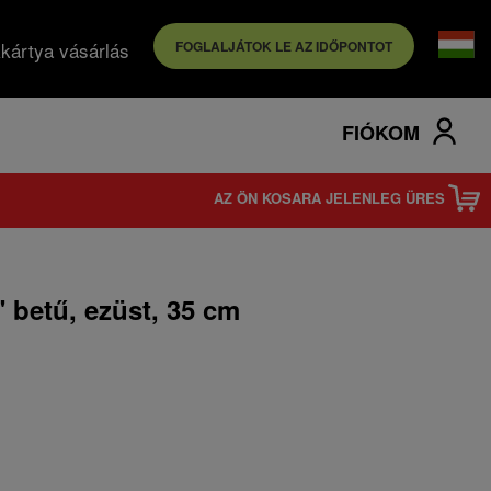
kártya vásárlás
FOGLALJÁTOK LE AZ IDŐPONTOT
FIÓKOM
AZ ÖN KOSARA JELENLEG ÜRES
 betű, ezüst, 35 cm