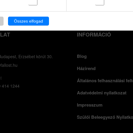
Összes elfogad
LAT
INFORMÁCIÓ
Blog
udapest, Erzsébet körút 30.
fallost.hu
Házirend
:
Általános felhasználási felt
0 414 1244
Adatvédelmi nyilatkozat
Impresszum
Szülői Beleegyező Nyilatk