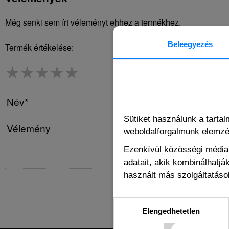
Még senki sem írt véleményt ehhez a termékhez.
Beleegyezés
Termék értékelése:
★
★
★
★
★
Név*
Sütiket használunk a tarta
Vélemény
weboldalforgalmunk elemz
Ezenkívül közösségi média-
adatait, akik kombinálhatj
használt más szolgáltatások
Elengedhetetlen