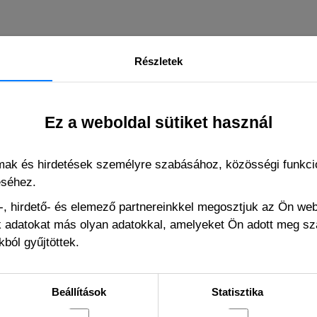
Részletek
Ez a weboldal sütiket használ
lmak és hirdetések személyre szabásához, közösségi funkció
éséhez.
, hirdető- és elemező partnereinkkel megosztjuk az Ön we
ák adatokat más olyan adatokkal, amelyeket Ön adott meg s
ból gyűjtöttek.
Beállítások
Statisztika