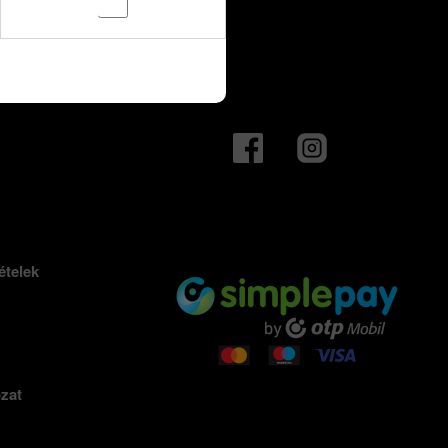
ételek
ozat