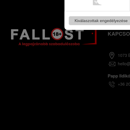
Kiválaszottak engedélyezése
KAPCSO
1073 B
hello@
Papp Ildikó
+36 2