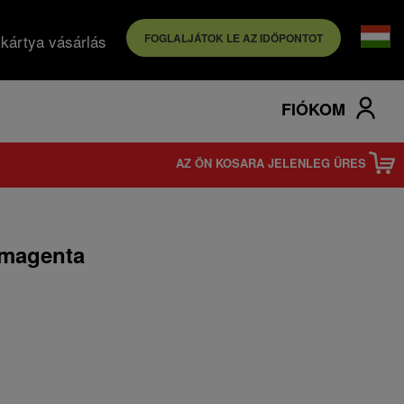
kártya vásárlás
FOGLALJÁTOK LE AZ IDŐPONTOT
FIÓKOM
AZ ÖN KOSARA JELENLEG ÜRES
 magenta