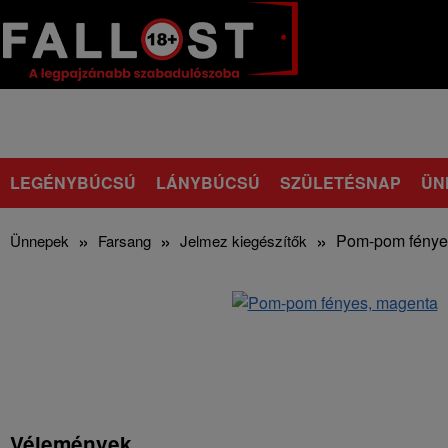
LEGÉNYBÚCSÚ
LÁNYBÚCSÚ
SZÜLETÉSNAP
ÜN
Pom-pom fénye
Ünnepek
Farsang
Jelmez kiegészítők
Vélemények