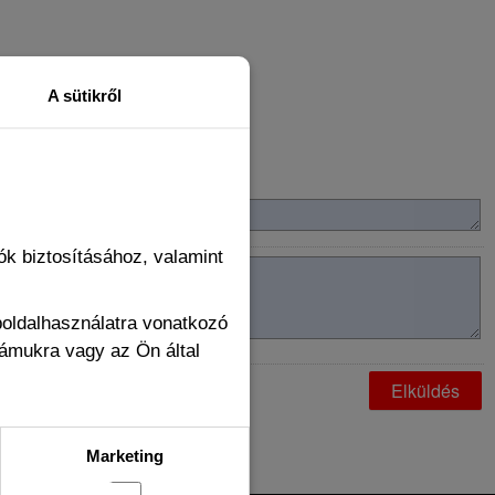
A sütikről
k biztosításához, valamint
boldalhasználatra vonatkozó
zámukra vagy az Ön által
Marketing